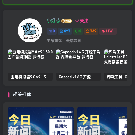
小灯芯
关注
0
493
0
369
1.1W+
生命如花，爱情是蜜
雷电模拟器9.0 v9.1.30.0 去广告纯净版
Gopeed v1.6.3 开源下载器 支持全平台
相关推荐