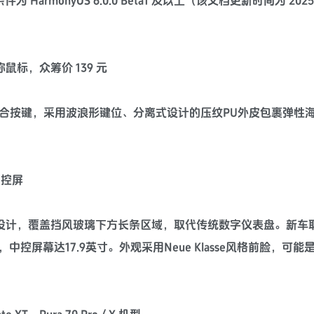
 HarmonyOS 6.0.0 Beta1 及以上（该文档更新时间为 2025 年
鼠标，众筹价 139 元
组组合按键，采用波浪形键位、分离式设计的压纹PU外皮包裹弹性
中控屏
设计，覆盖挡风玻璃下方长条区域，取代传统数字仪表盘。新车取消i
幕达17.9英寸。外观采用Neue Klasse风格前脸，可能是