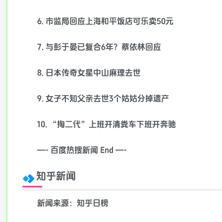
6. 市监局回应上海和平饭店可乐卖50元
7. 与彭于晏已复合6年？蔡依林回应
8. 日本传奇女星中山麻理去世
9. 女子不知父亲去世3个姑姑分掉遗产
10. “掏二代”上班开清粪车下班开奔驰
—- 百度热搜新闻 End —-
知乎新闻
新闻来源：知乎日榜