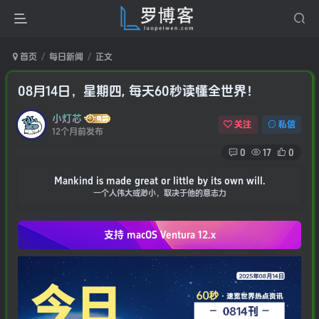
首页
每日新闻
正文
08月14日，星期四, 每天60秒读懂全世界！
小灯芯
关注
私信
12个月前发布
0
17
0
Mankind is made great or little by its own will.
一个人伟大或渺小，取决于他的意志力
支持 macOS
Ventura 12.x