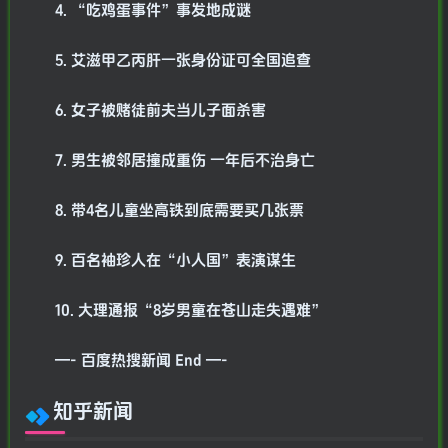
4. “吃鸡蛋事件”事发地成谜
5. 艾滋甲乙丙肝一张身份证可全国追查
6. 女子被赌徒前夫当儿子面杀害
7. 男生被邻居撞成重伤 一年后不治身亡
8. 带4名儿童坐高铁到底需要买几张票
9. 百名袖珍人在“小人国”表演谋生
10. 大理通报“8岁男童在苍山走失遇难”
—- 百度热搜新闻 End —-
知乎新闻