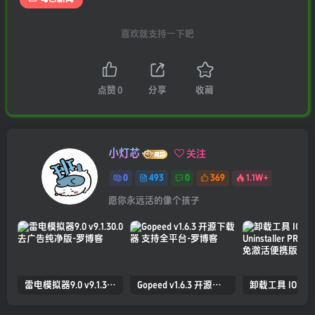
喜欢就支持一下吧
点赞
0
分享
收藏
小灯芯
关注
0
493
0
369
1.1W+
愿你永远活的像个孩子
雷电模拟器9.0 v9.1.30.0 去广告纯净版
Gopeed v1.6.3 开源下载器 支持全平台