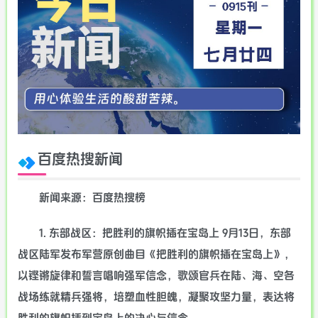
百度热搜新闻
新闻来源：百度热搜榜
1. 东部战区：把胜利的旗帜插在宝岛上 9月13日，东部
战区陆军发布军营原创曲目《把胜利的旗帜插在宝岛上》，
以铿锵旋律和誓言唱响强军信念，歌颂官兵在陆、海、空各
战场练就精兵强将，培塑血性胆魄，凝聚攻坚力量，表达将