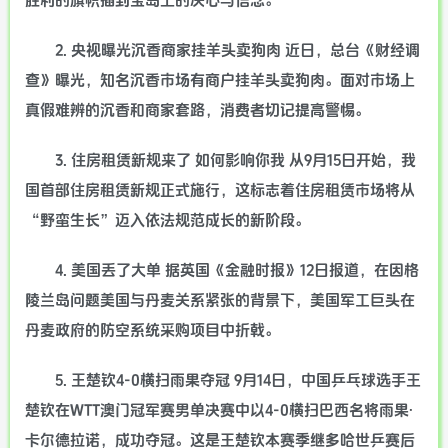
胜利的旗帜插到宝岛上的决心与信念。
2. 央视曝光沉香商家挂羊头卖狗肉 近日，总台《财经调
查》曝光，知名沉香市场有商户挂羊头卖狗肉。面对市场上
真假难辨的沉香和商家套路，消费者切记提高警惕。
3. 住房租赁新规来了 如何影响你我 从9月15日开始，我
国首部住房租赁新规正式施行，这标志着住房租赁市场将从
“野蛮生长”迈入依法规范成长的新阶段。
4. 美国丢了大单 据英国《金融时报》12日报道，在因格
陵兰岛问题美国与丹麦关系紧张的背景下，美国军工巨头在
丹麦政府的防空系统采购项目中折戟。
5. 王楚钦4-0横扫雨果夺冠 9月14日，中国乒乓球选手王
楚钦在WTT澳门冠军赛男单决赛中以4-0横扫巴西名将雨果·
卡尔德拉诺，成功夺冠。这是王楚钦本赛季继多哈世乒赛后