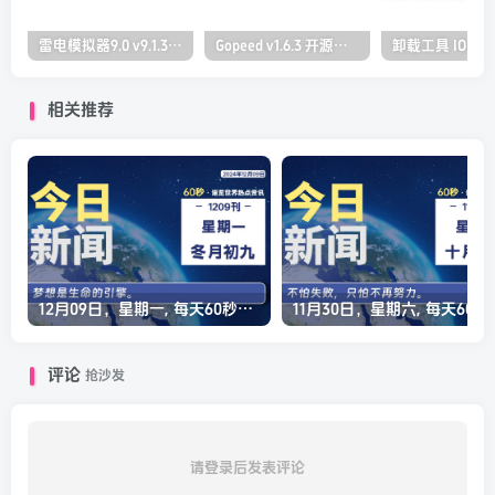
雷电模拟器9.0 v9.1.30.0 去广告纯净版
Gopeed v1.6.3 开源下载器 支持全平台
相关推荐
12月09日，星期一, 每天60秒读懂全世界！
11月30日，星
评论
抢沙发
请登录后发表评论