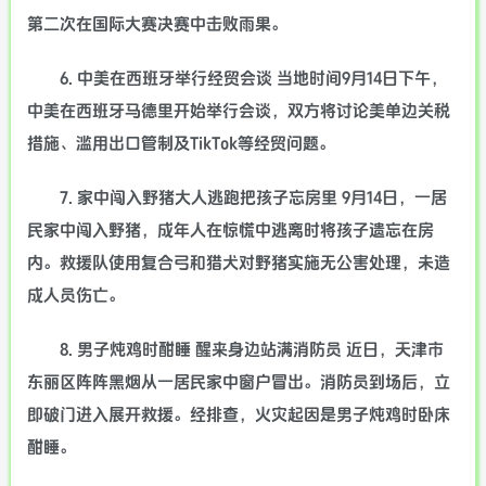
第二次在国际大赛决赛中击败雨果。
6. 中美在西班牙举行经贸会谈 当地时间9月14日下午，
中美在西班牙马德里开始举行会谈，双方将讨论美单边关税
措施、滥用出口管制及TikTok等经贸问题。
7. 家中闯入野猪大人逃跑把孩子忘房里 9月14日，一居
民家中闯入野猪，成年人在惊慌中逃离时将孩子遗忘在房
内。救援队使用复合弓和猎犬对野猪实施无公害处理，未造
成人员伤亡。
8. 男子炖鸡时酣睡 醒来身边站满消防员 近日，天津市
东丽区阵阵黑烟从一居民家中窗户冒出。消防员到场后，立
即破门进入展开救援。经排查，火灾起因是男子炖鸡时卧床
酣睡。