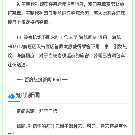
9. 王楚钦孙颖莎夺冠合照 9月14日，澳门冠军赛男女单
打冠军，王楚钦孙颖莎登台进行夺冠合照，两人此前在混双
项目上多次搭档夺冠。
10. 乘客机场下跪求助工作人员 海航回应 近日，海航
HU7712航班因天气原因备降太原使得乘客下跪一事，引发热
议。海航回应，对于当晚必须返京的旅客，公司已协调包车
连夜送达。
—- 百度热搜新闻 End —-
知乎新闻
新闻来源：知乎日榜
标题: 孙悟空的筋斗云属于哪种云，积云、卷云还是其他