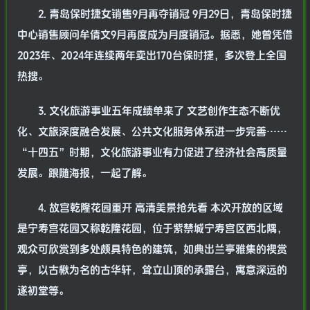
2. 青岛保时捷女销售9月再夺销冠 9月29日，青岛保时捷
中心销售顾问牟倩文9月再度成为月度销冠。据悉，她曾凭借
2023年、2024年连续两年卖出170台保时捷，多次登上全国
热搜。
3. 文化旅游事业五年成绩单来了 文艺创作生态不断优
化、文旅深度融合发展、公共文化服务体系进一步完善……
“十四五”时期，文化旅游事业有力促进了经济社会高质量
发展。跟随海报，一起了解。
4. 故宫乾隆花园重开 高清美景抢先看 本次开放的区域
是宁寿宫花园又称乾隆花园，位于紫禁城宁寿宫区西北隅，
观众可欣赏到多处颇具特色的建筑，如典出兰亭雅集的禊赏
亭，以古楸为名的古华轩，耸立山顶的承露台，寓意深远的
遂初堂等。