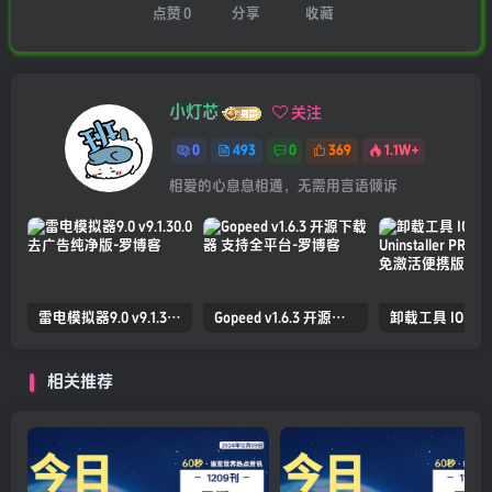
点赞
0
分享
收藏
小灯芯
关注
0
493
0
369
1.1W+
相爱的心息息相通，无需用言语倾诉
雷电模拟器9.0 v9.1.30.0 去广告纯净版
Gopeed v1.6.3 开源下载器 支持全平台
相关推荐