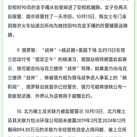
安检时90克的金手镯从包里掉进了安检机缝隙。女子在两天
后报警，南京铁警找了一天寻回。10月13日，陈女士专门来
到南京火车站派出所向为她找回90克金手镯的民警辅警送锦
旗。
9. 俄罗斯：“战斧”=核武器=美国下场 北约13日在荷
兰启动代号“坚定正午”的核演习，美国总统特朗普此前表
示，他可能会向乌克兰提供“战斧”导弹。如果美方向乌克
兰提供“战斧”，将被俄方视为俄乌战争进入事实上的“核
阶段”，俄罗斯总统普京已经警告，俄方可能将很快公布一
款新型武器，外界认为这将用于威慑北约。
10. 北方稀土及关联方被监管警示 10月13日，北方稀土
及其关联方包瀜环保公司因未披露2019年2月至2024年12月
期间894.85万元的关联方非经营性资金占用问题，被上交所