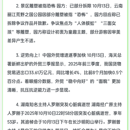
2. 景区雕塑被指恐怖 园方：已部分拆除 10月13日，云南
丽江荒野之国公园因部分雕塑被指“恐怖”，园方回应称已
拆除争议作品并致歉。争议焦点为“人体蜈蚣”“三面女
孩”等雕塑，园方称设计初衷为童趣主题，部分游客因审美
差异产生不适。
3. 逆势向上！中国外贸增速逐季加快 10月13日，海关总
署新鲜出炉的外贸三季报显示，2025年前三季度，我国货物
贸易进出口33.61万亿元，同比增长4%，比前8个月加快0.5个
百分点。着眼细分数据，外贸“稳中向好”的“面貌”更加
清晰，抗压抗逆能力进一步显现。
4. 湖南知名主持人罗刚突发心脏病逝世 湖南经广原主持
人罗刚于2025年10月10日22时58分因突发心脏病逝世，享年
53岁。其追悼会于10月13日下午在长沙明阳山举行。罗刚曾