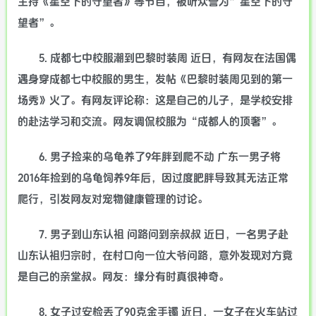
主持《星空下的守望者》等节目，被听众誉为”星空下的守
望者”。
5. 成都七中校服潮到巴黎时装周 近日，有网友在法国偶
遇身穿成都七中校服的男生，发帖《巴黎时装周见到的第一
场秀》火了。有网友评论称：这是自己的儿子，是学校安排
的赴法学习和交流。网友调侃校服为“成都人的顶奢”。
6. 男子捡来的乌龟养了9年胖到爬不动 广东一男子将
2016年捡到的乌龟饲养9年后，因过度肥胖导致其无法正常
爬行，引发网友对宠物健康管理的讨论。
7. 男子到山东认祖 问路问到亲叔叔 近日，一名男子赴
山东认祖归宗时，在村口向一位大爷问路，意外发现对方竟
是自己的亲堂叔。网友：缘分有时真很神奇。
8. 女子过安检丢了90克金手镯 近日，一女子在火车站过