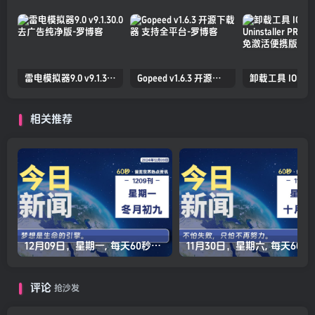
雷电模拟器9.0 v9.1.30.0 去广告纯净版
Gopeed v1.6.3 开源下载器 支持全平台
相关推荐
12月09日，星期一, 每天60秒读懂全世界！
11月30日，星
评论
抢沙发