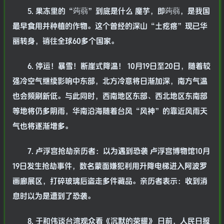
5. 果冻里的“蒟蒻”到底是什么 魔芋，即蒟蒻，是我国
最早食用并种植的作物。这个曾经的深山“土疙瘩”现已华
丽转身，销往全球60多个国家。
6. 停运！暴雪！断崖式降温！ 10月19日至20日，随着较
强冷空气继续影响中东部，北方冷意将日渐加深，南方气温
也会频刷新低。与此同时，西南地区东部、西北地区东南部
等地将仍多阴雨，华南沿海随着台风“风神”的靠近风雨天
气也将逐渐增多。
7. 卢浮宫抢劫亲历者：以为遇到恐袭 卢浮宫博物馆10月
19日发生抢劫事件，数名蒙面嫌犯利用升降电梯进入阿波罗
画廊展区，打碎玻璃后盗走多件藏品。亲历者表示：收到消
息时以为是遭到了恐袭。
8. 于和伟谈台湾观众看《沉默的荣耀》 日前，人民日报