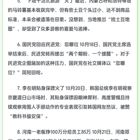
5. “下地干活式旅游”火了 最近，内蒙古呼和浩特等地
的马铃薯基本收获完毕，但有些土豆个头过小，达不到商品
标准，本来会被遗落在田里。没想到，当地推出“捡土豆地
图”，却受到了众多游客的喜爱与追捧。
6. 国民党回应民进党：您哪位 10月18日，国民党主席选
举结束后，民进党转而提出“两个期盼、一个提醒”。对于
民进党企图施加的这种压力，国民党在社交媒体以“您哪
位？”简短回呛。
7. 李在明贴身保镖火了 10月20日，韩国总统李在明视察
京畿道日山市场时，其贴身保镖因眼神犀利、高度警惕且持
续观察周围人手部动作的专业表现引发韩国网友热议，被赞
“教科书级安保”。
8. 河南一老板挣100万分给员工85万 10月21日，河南郑