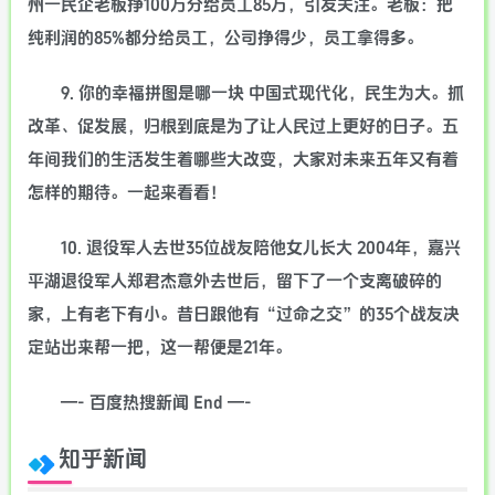
州一民企老板挣100万分给员工85万，引发关注。老板：把
纯利润的85%都分给员工，公司挣得少，员工拿得多。
9. 你的幸福拼图是哪一块 中国式现代化，民生为大。抓
改革、促发展，归根到底是为了让人民过上更好的日子。五
年间我们的生活发生着哪些大改变，大家对未来五年又有着
怎样的期待。一起来看看！
10. 退役军人去世35位战友陪他女儿长大 2004年，嘉兴
平湖退役军人郑君杰意外去世后，留下了一个支离破碎的
家，上有老下有小。昔日跟他有“过命之交”的35个战友决
定站出来帮一把，这一帮便是21年。
—- 百度热搜新闻 End —-
知乎新闻