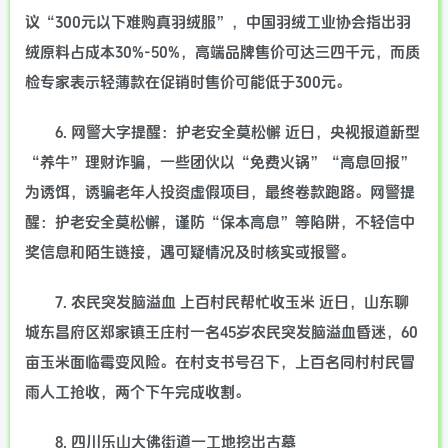
议“300元以下难购真羽绒服”，中国羽绒工业协会指出羽
绒原料占成本30%-50%，高端品牌售价可达三四千元，而质
检专家表示轻薄款在促销时售价可能低于300元。
6. 网警大字提醒：护老安全莫松懈 近日，央视报道新型
“养牛”理财诈骗，一些团伙以“免费火锅”“高息回报”
为诱饵，诱骗老年人投资虚假项目，最终卷款跑路。网警提
醒：护老安全莫松懈，谨防“保本高息”等陷阱，不轻信中
奖信息和陌生链接，遇可疑情况及时核实或报警。
7. 农民突发脑溢血 上百村民帮忙收玉米 近日，山东聊
城东昌府区郑家镇王庄村一名45岁农民突发脑溢血昏迷，60
亩玉米面临霉变风险。在村支书号召下，上百名同村村民冒
雨人工抢收，两个下午完成收割。
8. 四川乐山大佛街道一工地挖出古墓