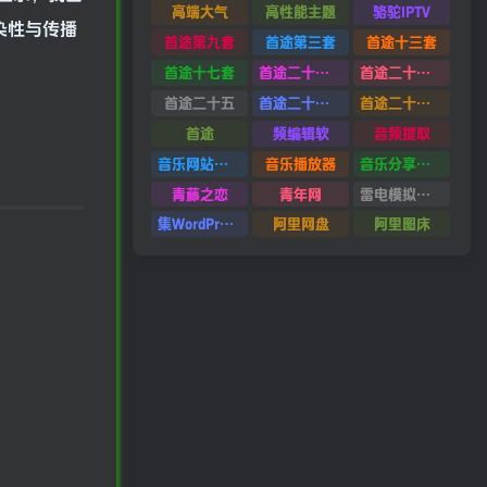
高端大气
高性能主题
骆驼IPTV
染性与传播
首途第九套
首途第三套
首途十三套
首途十七套
首途二十四套
首途二十六套
首途二十五
首途二十二套
首途二十一套
首途
频编辑软
音频提取
音乐网站源码
音乐播放器
音乐分享平台源码
青藤之恋
青年网
雷电模拟器9.0
集WordPress集插件
阿里网盘
阿里图床