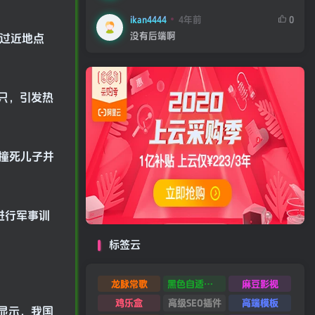
ikan4444
4年前
0
没有后端啊
分过近地点
一只，引发热
故撞死儿子并
进行军事训
标签云
龙脉常歌
黑色自适应模板
麻豆影视
鸡乐盒
高级SEO插件
高端模板
报显示，我国