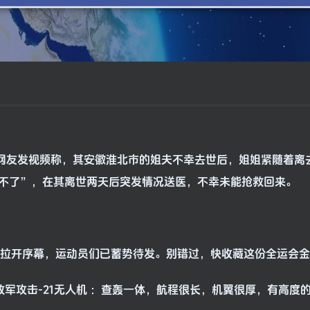
日，一网友发视频称，其安徽淮北市的姐夫不幸去世后，姐姐紧随着离
不了”，在其离世两天后突发情况送医，不幸未能抢救回来。
正式拉开序幕，运动员们已蓄势待发。别错过，快收藏这份全运会
解放军攻击-21无人机 ：查轰一体，航程很长，机翼很厚，有高度