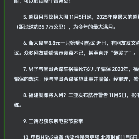
耐，可以封锁整个台湾岛！
5. 超级月亮惊艳大图 11月5日晚，2025年度最大
（距地球约35.7万公里），为今年的最大满月。
6. 浙大食堂8.8元一只螃蟹引热议 近日，有网友
议。众多网友纷纷表示羡慕不已，甚至直呼“馋哭了”。
7. 男子与堂哥合谋车祸撞死7岁儿子骗保 2020
骗保的想法，便与堂哥合谋实施此事并骗保。经审理，孩
8. 福建舰即将入列？三亚发布航行警告 11月3日
练。
9. 王传君获东京电影节影帝
10. 甲型H3N2来袭 传染性是否更强 北京时间1