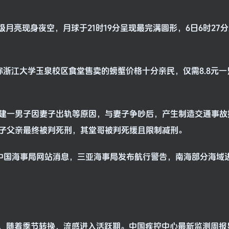
的超级月亮现身夜空，月球于21时19分呈现最完满圆形，6日6时27
发文称浙江大学玉泉校区食堂售卖的螃蟹价格十分亲民，仅需8.8元
年，福建一男子因妻子出轨等原因，与妻子争吵后，产生制造交通事
子父亲最终被判死刑，其堂哥被判死缓且限制减刑。
，据中国海事局网站消息，三亚海事局发布航行警告，南海部分海域
1月5日，随着季节转换，流感进入活跃期。中国疾控中心最新监测周