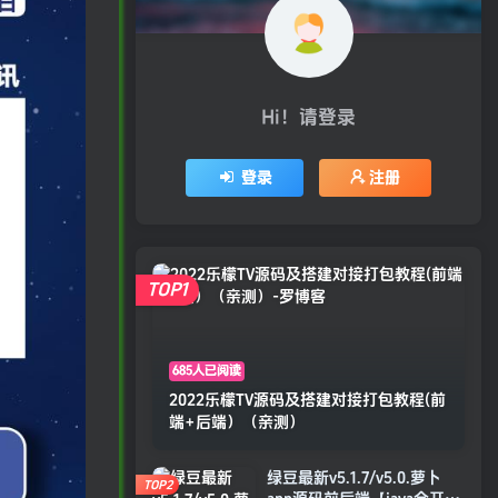
Hi！请登录
登录
注册
TOP1
685人已阅读
2022乐檬TV源码及搭建对接打包教程(前
端+后端）（亲测）
绿豆最新v5.1.7/v5.0.萝卜
TOP2