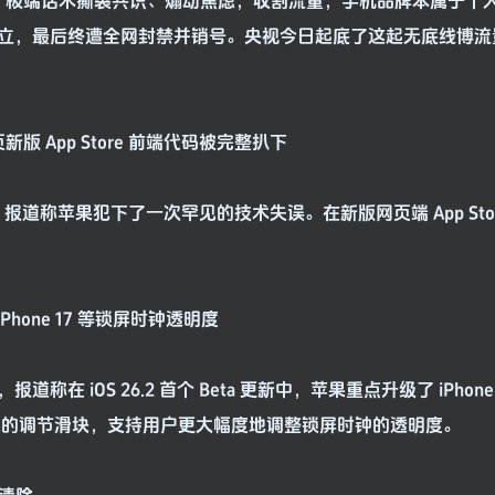
论”极端话术撕裂共识、煽动焦虑，收割流量，手机品牌本属于个
立，最后终遭全网封禁并销号。央视今日起底了这起无底线博流
 App Store 前端代码被完整扒下
博文，报道称苹果犯下了一次罕见的技术失误。在新版网页端 App Sto
Phone 17 等锁屏时钟透明度
，报道称在 iOS 26.2 首个 Beta 更新中，苹果重点升级了 iPhon
s）效果的调节滑块，支持用户更大幅度地调整锁屏时钟的透明度。