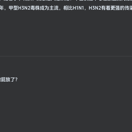
甲型H3N2毒株成为主流，相比H1N1，H3N2有着更强的传
做屁放了？