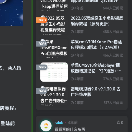
app源码前后端【java全开源
免授权】
4年前
644人已阅读
2022.05双端原生小龟影视反
TOP3
编译教程（源码更新）
4年前
488人已阅读
苹果cmsV10MXone Pro自适
TOP4
应模板2.0版本（7.27亲测）
4年前
466人已阅读
苹果CMSV10全站dplayer播
TOP5
去，两人留
放器增加记忆+P2P播放+弹
幕+自动下一集功能
4年前
376人已阅读
雷电模拟器9.0 v9.1.30.0 去
TOP6
广告纯净版
2年前
317人已阅读
金牌赛程。
ralok
4年前
0
的登陆能
看看写的什么东西