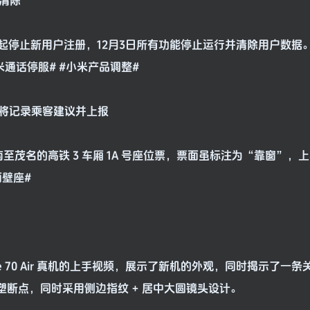
部清除
5日起停止新用户注册，12月3日所有功能停止运行并清除用户数据
通话停服# #小米产品调整#
座：将记录乘客建议并上报
至茂名的高铁 3 车厢 1A 号座位票，票面虽标注为“靠窗”，
面壁座#
te 70 Air 真机的上手视频，展示了新机的外观，同时揭示了一条
框未见注塑断点，同时采用侧边指纹 + 居中大圆镜头设计。