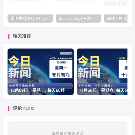
雷电模拟器9.0 v9.1.30.0 去广告纯净版
Gopeed v1.6.3 开源下载器 支持全平台
相关推荐
12月09日，星期一, 每天60秒读懂全世界！
11月30日，星
评论
抢沙发
请登录后发表评论