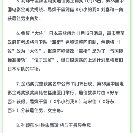
5. 易烊千玺获金鸡奖最佳男主角奖 11月15日，第38届中
国电影金鸡奖揭晓。易烊千玺凭借《小小的我》刘春和一角
获最佳男主角奖。
6. 恢复“大佐” 日本意欲何为 11月13日消息，高市早苗
政府正考虑将自卫队“军衔”名称调整回旧制，包括将“1
佐”改为“大佐”。报道声称修改“军衔”是为了“与国际
标准接轨”“便于理解”，但日媒透露的上述计划是恢复旧
日本军队的军衔。
7. 金鸡奖完整获奖名单公布 11月15日晚，第38届中国电
影金鸡奖颁奖典礼在福建厦门举行，最佳故事片由《好东
西》获得，易烊千玺（《小小的我》）与宋佳（《好东
西》）分获最佳男、女主角。
8. 孙颖莎4-1胜朱雨玲 将与王曼昱争冠