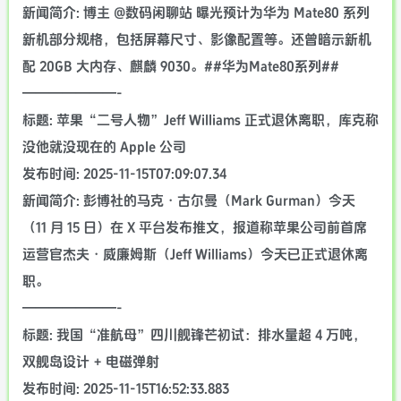
新闻简介: 博主 @数码闲聊站 曝光预计为华为 Mate80 系列
新机部分规格，包括屏幕尺寸、影像配置等。还曾暗示新机
配 20GB 大内存、麒麟 9030。##华为Mate80系列##
———————-
标题: 苹果“二号人物”Jeff Williams 正式退休离职，库克称
没他就没现在的 Apple 公司
发布时间: 2025-11-15T07:09:07.34
新闻简介: 彭博社的马克・古尔曼（Mark Gurman）今天
（11 月 15 日）在 X 平台发布推文，报道称苹果公司前首席
运营官杰夫・威廉姆斯（Jeff Williams）今天已正式退休离
职。
———————-
标题: 我国“准航母”四川舰锋芒初试：排水量超 4 万吨，
双舰岛设计 + 电磁弹射
发布时间: 2025-11-15T16:52:33.883