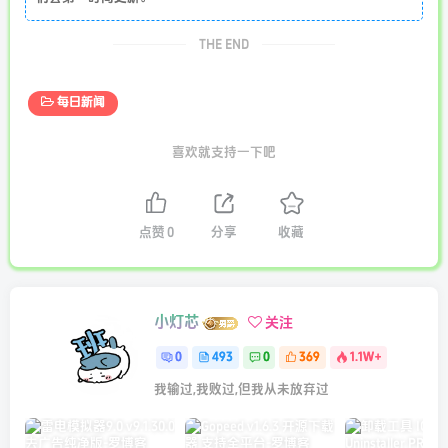
THE END
每日新闻
喜欢就支持一下吧
点赞
0
分享
收藏
小灯芯
关注
0
493
0
369
1.1W+
我输过,我败过,但我从未放弃过