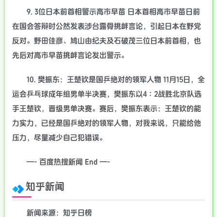
9. 3位日本前首相警示高市早苗 日本首相高市早苗日前
在国会答辩时公然发表涉台露骨挑衅言论，引起日本在野党
反对。野田佳彦、鸠山由纪夫及石破茂三位日本前首相，也
先后对高市早苗挑衅言论发出警示。
10. 樊振东：王楚钦是国乒绝对的领军人物 11月15日，全
运会乒乓球成年组男单半决赛，樊振东以4∶2战胜北京队选
手王楚钦，晋级男单决赛。赛后，樊振东表示：王楚钦的能
力实力，已经是国乒绝对的领军人物，对我来说，只能给他
压力，尽量减少自己犯错误。
—- 百度热搜新闻 End —-
知乎新闻
新闻来源：知乎日榜