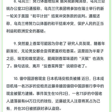
8. 乌克兰：努力体面地结束 据央视新闻消息，乌克兰总
统办公室22日通报称，乌克兰代表团将参加在瑞士举行的新
一轮关于美国“和平计划”结束冲突条款的谈判。通报还
称，乌克兰将努力以体面的和平结束冲突，保护人民的正当
利益和欧洲安全的基础。
9. 突然爱上香菜可能因为你老了 研究人员发现，随着年
龄渐长，无论男女都会变得更喜欢吃香菜。这是因为半辈子
之后，味觉和嗅觉退化，能闻到香菜味道的“天赋”也消失
了。换句话说，离开“反香菜阵营”说明你老了。
10. 偷中国游客现金 日本机场安检员被捕 近日，日本成
田机场一名25岁的安检员近藤幸雄因偷窃中国游客行李中的
现金被警方逮捕。事件发生在10月2日，一名73岁的中国老
人遗落装有64万日元的钱包，近藤趁无人注意将其占为己
有，并在20日被抓获时承认盗窃。