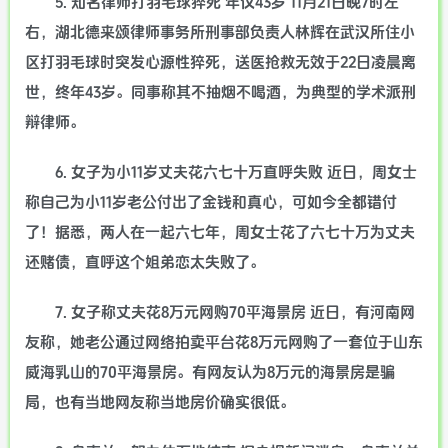
5. 知名律师打羽毛球猝死 年仅43岁 11月21日晚7时左
右，湖北德来颂律师事务所刑事部负责人林辉在武汉所住小
区打羽毛球时突发心源性猝死，送医抢救无效于22日凌晨离
世，终年43岁。同事称其不抽烟不喝酒，为典型的学术派刑
辩律师。
6. 女子为小11岁丈夫花六七十万直呼失败 近日，周女士
称自己为小11岁老公付出了金钱和真心，可如今全都错付
了！据悉，两人在一起六七年，周女士花了六七十万为丈夫
还赌债，直呼这个姐弟恋太失败了。
7. 女子称丈夫花8万元网购70平海景房 近日，有河南网
友称，她老公通过网络拍卖平台花8万元网购了一套位于山东
威海乳山的70平海景房。有网友认为8万元的海景房是骗
局，也有当地网友称当地房价确实很低。