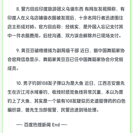
8. 警方回应印度旅游团义乌偷东西 有网友发视频称，有
印度人在义乌店铺偷衣服被发现后，十余名同行者迅速围住
店主形成对峙。官方回应称：经核实，是外国人忘记支付其
中一件衣服费用。后经沟通，双方误会解除并已现场支付。
9. 黄豆豆破格提拔为副局级干部 近日，据中国舞蹈家协
会官网信息显示，舞蹈家黄豆豆已任中国舞蹈家协会分党组
成员。
10. 男子钓到108发子弹以为是大鱼 近日，江西吉安曾先
生在沂江河水域垂钓，收线时感觉鱼线异常沉重，本以为是
钓上了大鱼，其实是一个装有108发疑似历史遗留弹药的白色
编织袋，曾先生当即报警，民警迅速到场处理。
—- 百度热搜新闻 End —-