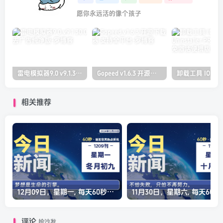
愿你永远活的像个孩子
雷电模拟器9.0 v9.1.30.0 去广告纯净版
Gopeed v1.6.3 开源下载器 支持全平台
相关推荐
12月09日，星期一, 每天60秒读懂全世界！
11月30日，星
评论
抢沙发