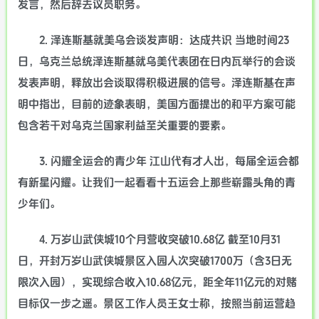
发言，然后辞去议员职务。
2. 泽连斯基就美乌会谈发声明：达成共识 当地时间23
日，乌克兰总统泽连斯基就乌美代表团在日内瓦举行的会谈
发表声明，释放出会谈取得积极进展的信号。泽连斯基在声
明中指出，目前的迹象表明，美国方面提出的和平方案可能
包含若干对乌克兰国家利益至关重要的要素。
3. 闪耀全运会的青少年 江山代有才人出，每届全运会都
有新星闪耀。让我们一起看看十五运会上那些崭露头角的青
少年们。
4. 万岁山武侠城10个月营收突破10.68亿 截至10月31
日，开封万岁山武侠城景区入园人次突破1700万（含3日无
限次入园），实现综合收入10.68亿元，距全年11亿元的对赌
目标仅一步之遥。景区工作人员王女士称，按照当前运营趋