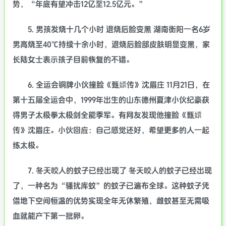
势，“年底有望冲击12亿至12.5亿元。”
5. 男孩发烧十几个小时 退烧后脸变黑 湖南衡阳一名6岁
男高烧至40℃持续十余小时，退烧后脸部皮肤明显变黑，家
长陆女士表示孩子目前恢复的不错。
6. 全运会铜牌小伙撞脸《甄嬛传》沈眉庄 11月21日，在
第十五届全运会中，1999年出生的山东德州夏津小伙纪豪获
得男子太极拳太极剑全能季军。有网友发现他撞脸《甄嬛
传》沈眉庄。小伙回应：自己感觉还好，希望更多的人一起
练太极。
7. 冬天咬人的蚊子已经出现了 冬天咬人的蚊子已经出现
了，一种名为“骚扰库蚊”的蚊子已遍布全球。这种蚊子凭
借地下空间恒温的优势实现全年无休繁殖，雌蚊甚至无需吸
血就能产下第一批卵。