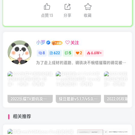
点赞
13
分享
收藏
小罗
关注
8
622
5
2
6.6W+
为了走上成材的道路，钢铁决不惋惜璀璨的钢花被遗弃
2022乐檬TV源码及搭建对接打包教程(前端+后端）（亲测）
绿豆最新v5.1.7/v5.0.萝卜app源码前后端【java全开源免授权】
相关推荐