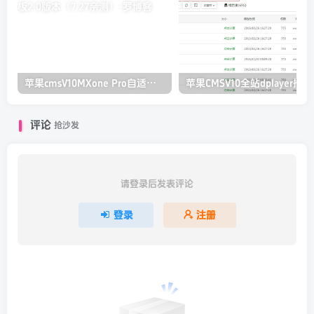
苹果cmsV10MXone Pro自适应模板2.0版本（7.27亲测）
苹果CMS
评论
抢沙发
请登录后发表评论
登录
注册