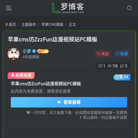
首页
主题插件
苹果CMS模板
正文
苹果cms仿ZzzFun动漫视频站PC模板
小罗
关注
私信
4年前更新
1
118
5
免费资源
已售 24
苹果cms仿ZzzFun动漫视频站PC模板
此内容为免费资源，请登录后查看
登录查看
一次付款，永久免费下载
如需安装服务另收取一定费用
所以源码一均出售概不退款