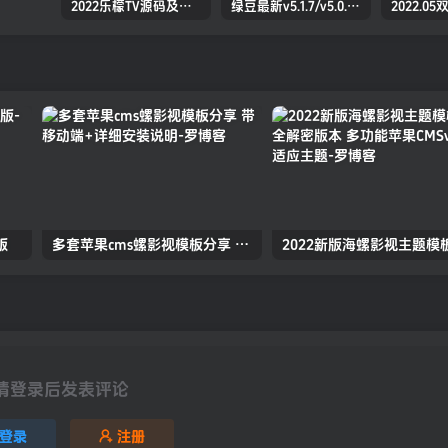
2022乐檬TV源码及搭建对接打包教程(前端+后端）（亲测）
绿豆最新v5.1.7/v5.0.萝卜app源码前后端【java全开源免授权】
版
多套苹果cms螺影视模板分享 带移动端+详细安装说明
请登录后发表评论
登录
注册