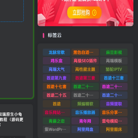
标签云
龙脉常歌
黑色自适应模板
麻豆影视
鸡乐盒
高级SEO插件
高端模板
高端大气
高性能主题
骆驼IPTV
首途第九套
首途第三套
首途十三套
首途十七套
首途二十四套
首途二十六套
首途二十五
首途二十二套
首途二十一套
首途
频编辑软
音频提取
音乐网站源码
音乐播放器
音乐分享平台源码
青藤之恋
青年网
雷电模拟器9.0
集WordPress集插件
阿里网盘
阿里图床