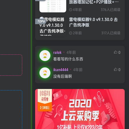
放器增加记忆+P2P播放+弹
幕+自动下一集功能
4年前
376人已阅读
雷电模拟器9.0 v9.1.30.0 去
TOP6
广告纯净版
2年前
317人已阅读
ralok
4年前
0
看看写的什么东西
ikan4444
4年前
0
没有后端啊