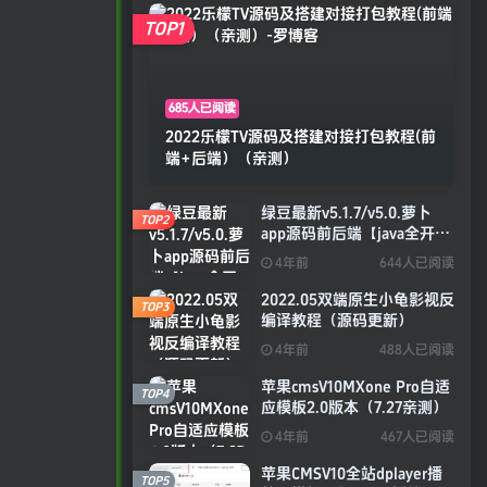
TOP1
685人已阅读
2022乐檬TV源码及搭建对接打包教程(前
端+后端）（亲测）
绿豆最新v5.1.7/v5.0.萝卜
TOP2
app源码前后端【java全开源
免授权】
4年前
644人已阅读
2022.05双端原生小龟影视反
TOP3
编译教程（源码更新）
4年前
488人已阅读
苹果cmsV10MXone Pro自适
TOP4
应模板2.0版本（7.27亲测）
4年前
467人已阅读
苹果CMSV10全站dplayer播
TOP5