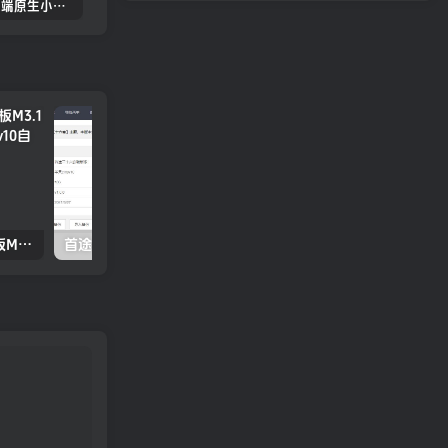
2022.05双端原生小龟影视反编译教程（源码更新）
苹果cmsV10MXone Pro自适应模板2.0版本（7.27亲测）
苹果CMSV10全站dplayer播放器增加记忆+P2P播放+弹幕+自动下一集功能
2022新版海螺影视主题模板M3.1全解密版本 多功能苹果CMSv10自适应主题
首途二十六套（带后台版无加密）