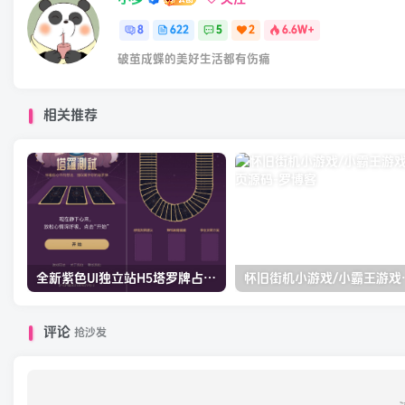
8
622
5
2
6.6W+
破茧成蝶的美好生活都有伤痛
相关推荐
全新紫色UI独立站H5塔罗牌占卜系统源码
怀旧街机小
评论
抢沙发