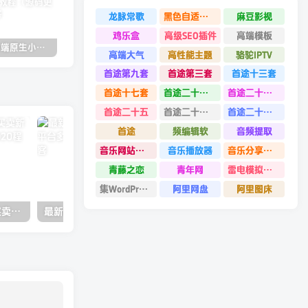
龙脉常歌
黑色自适应模板
麻豆影视
鸡乐盒
高级SEO插件
高端模板
2022.05双端原生小龟影视反编译教程（源码更新）
苹果cmsV10MXone Pro自适应模板2.0版本（7.27亲测）
苹果CMSV10全站dplayer播放器增加记忆+P2P播放+弹幕+自动下一集功能
高端大气
高性能主题
骆驼IPTV
首途第九套
首途第三套
首途十三套
首途十七套
首途二十四套
首途二十六套
首途二十五
首途二十二套
首途二十一套
首途
频编辑软
音频提取
音乐网站源码
音乐播放器
音乐分享平台源码
青藤之恋
青年网
雷电模拟器9.0
集WordPress集插件
阿里网盘
阿里图床
途牛养车省养车平台源码买卖新车租车二手车维修装潢共享O2O程序源码
最新版OneTool十二合一云任务平台多任务挂机平台系统源码