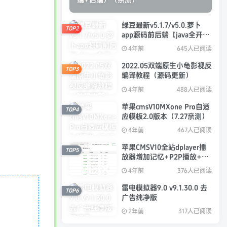
绿豆最新v5.1.7/v5.0.萝卜
TOP2
app源码前后端【java全开源
免授权】
4年前
645人已阅读
2022.05双端原生小龟影视反
TOP3
编译教程（源码更新）
4年前
488人已阅读
苹果cmsV10MXone Pro自适
TOP4
应模板2.0版本（7.27亲测）
4年前
467人已阅读
苹果CMSV10全站dplayer播
TOP5
放器增加记忆+P2P播放+弹
幕+自动下一集功能
4年前
376人已阅读
雷电模拟器9.0 v9.1.30.0 去
TOP6
广告纯净版
2年前
317人已阅读