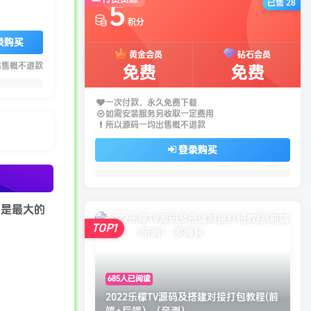
已售 28
5
积分
录购买
黄金会员
钻石会员
出售概不退款
免费
免费
一次付款，永久免费下载
如需安装服务另收取一定费用
所以源码一均出售概不退款
登录购买
用是最大的
TOP1
685人已阅读
2022乐檬TV源码及搭建对接打包教程(前
端+后端）（亲测）