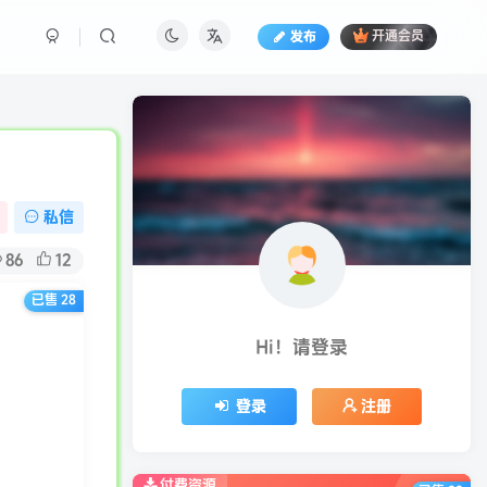
发布
开通会员
私信
86
12
已售 28
Hi！请登录
登录
注册
付费资源