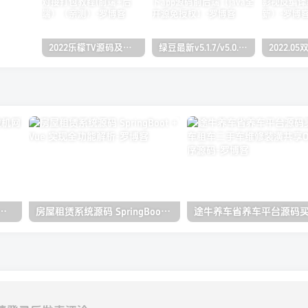
2022乐檬TV源码及搭建对接打包教程(前端+后端）（亲测）
绿豆最新v5.1.7/v5.0.萝卜app源码前后端【java全开源免授权】
游戏/小霸王游戏机网页源码
房屋租赁系统源码 SpringBoot + Vue 实现全功能解析