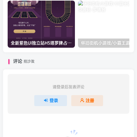
全新紫色UI独立站H5塔罗牌占卜系统源码
怀旧街机小游戏/小霸王
评论
抢沙发
请登录后发表评论
登录
注册