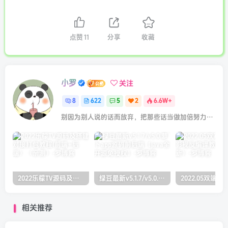
点赞
11
分享
收藏
小罗
关注
8
622
5
2
6.6W+
别因为别人说的话而放弃，把那些话当做加倍努力的动力
2022乐檬TV源码及搭建对接打包教程(前端+后端）（亲测）
绿豆最新v5.1.7/v5.0.萝卜app源码前后端【java全开源免授权】
相关推荐