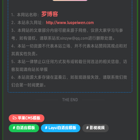
罗博客
1、本网站名称：
2、本站永久网址：
http://www.luopeiwen.com
3、本网站的文章部分内容可能来源于网络，仅供大家学习与参
考，如有侵权，请联系站长xinzyw@qq.com进行删除处理。
4、本站一切资源不代表本站立场，并不代表本站赞同其观点和对
其真实性负责。
5、本站一律禁止以任何方式发布或转载任何违法的相关信息，访
客发现请向站长举报
6、本站资源大多存储在蓝奏云，如发现链接失效，请联系我们我
们会第一时间更新。
THE END
苹果CMS模板
# 自适应模板
# Layui自适应模板
# 影视视频