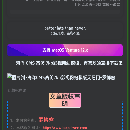
一次付款，永久免费下载
如需安装服务另收取一定费用
所以源码一均出售概不退款
better late than never.
只要开始，虽晚不迟
支持 macOS
Ventura 12.x
海洋 CMS 高仿 7kb影视网站模板，有喜欢的直接下载吧
©
版权声明
文章版权声
明
罗博客
1、本网站名称：
2、本站永久网址：
http://www.luopeiwen.com