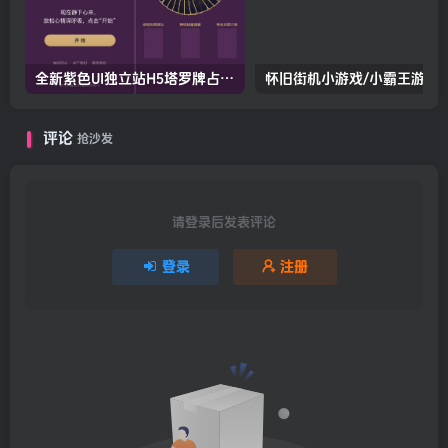
全新紫色UI独立站H5塔罗牌占卜系统源码
怀旧街机小游戏/小霸王
评论
抢沙发
请登录后发表评论
登录
注册