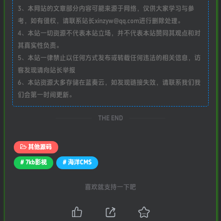
3、本网站的文章部分内容可能来源于网络，仅供大家学习与参
考，如有侵权，请联系站长xinzyw@qq.com进行删除处理。
4、本站一切资源不代表本站立场，并不代表本站赞同其观点和对
其真实性负责。
5、本站一律禁止以任何方式发布或转载任何违法的相关信息，访
客发现请向站长举报
6、本站资源大多存储在蓝奏云，如发现链接失效，请联系我们我
们会第一时间更新。
THE END
其他源码
# 7kb影视
# 海洋CMS
喜欢就支持一下吧