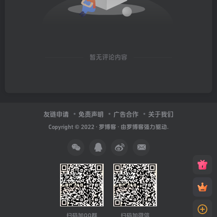
暂无评论内容
友链申请
免责声明
广告合作
关于我们
Copyright © 2022 ·
罗博客
· 由
罗博客
强力驱动.
扫码加QQ群
扫码加微信