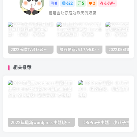
8
622
5
2
6.6W+
拖延会让你成为昨天的奴隶
2022乐檬TV源码及搭建对接打包教程(前端+后端）（亲测）
绿豆最新v5.1.7/v5.0.萝卜app源码前后端【java全开源免授权】
相关推荐
2022年最新wordpress主题破解版本Zibll子比主题V6.5最新完美破解版 全网首发( 站长亲测)
【R