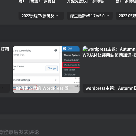
2022乐檬TV源码及搭建对接打包教程(前端+后端）（亲测）
绿豆最新v5.1.7/v5.0.萝卜app源码前后端【java全开源免授权】
ess 网站添加图片灯箱（点击放大图片）
如何更改您的 WordPress 徽标大小
请登录后发表评论