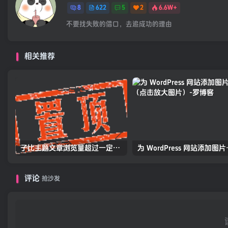
8
622
5
2
6.6W+
不要找失败的借口，去追成功的理由
相关推荐
子比主题文章浏览量超过一定数量出现自定义热帖图标
为 WordPr
评论
抢沙发