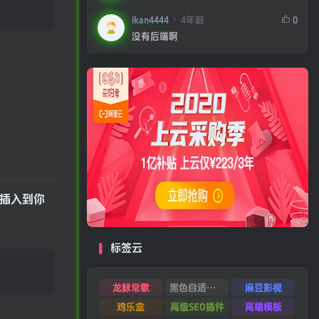
ikan4444
4年前
0
没有后端啊
插入到你
标签云
龙脉常歌
黑色自适应模板
麻豆影视
鸡乐盒
高级SEO插件
高端模板