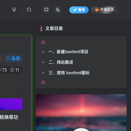
发布
开通会员
文章目录
一、新建Iconfont项目
私信
二、网站集成
73
11
三、使用 Iconfont图标
式转换等功