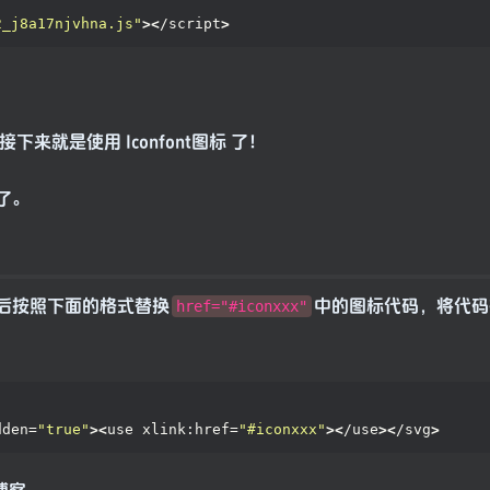
2_j8a17njvhna.js"
><
/script
>
下来就是使用 Iconfont图标 了！
了。
后按照下面的格式替换
中的图标代码，将代码
href="#iconxxx"
dden=
"true"
><
use xlink:href=
"#iconxxx"
><
/use
><
/svg
>