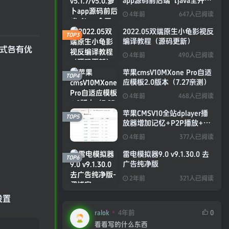
app源码前后端【java全开源
免授权】
4年前
647人已阅读
2022.05双端原生小龟影视反
TOP3
编译教程（源码更新）
方式各有优
4年前
490人已阅读
苹果cmsV10MXone Pro自适
TOP4
应模板2.0版本（7.27亲测）
4年前
468人已阅读
苹果CMSV10全站dplayer播
TOP5
放器增加记忆+P2P播放+弹
幕+自动下一集功能
4年前
377人已阅读
雷电模拟器9.0 v9.1.30.0 去
TOP6
广告纯净版
2年前
321人已阅读
设置
ralok
4年前
0
看看写的什么东西