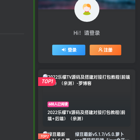
Hi！请登录
登录
注册
TOP1
688人已阅读
2022乐檬TV源码及搭建对接打包教程(前
端+后端）（亲测）
绿豆最新v5.1.7/v5.0.萝卜
TOP2