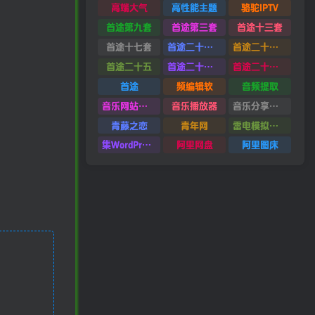
高端大气
高性能主题
骆驼IPTV
首途第九套
首途第三套
首途十三套
首途十七套
首途二十四套
首途二十六套
首途二十五
首途二十二套
首途二十一套
首途
频编辑软
音频提取
音乐网站源码
音乐播放器
音乐分享平台源码
青藤之恋
青年网
雷电模拟器9.0
集WordPress集插件
阿里网盘
阿里图床