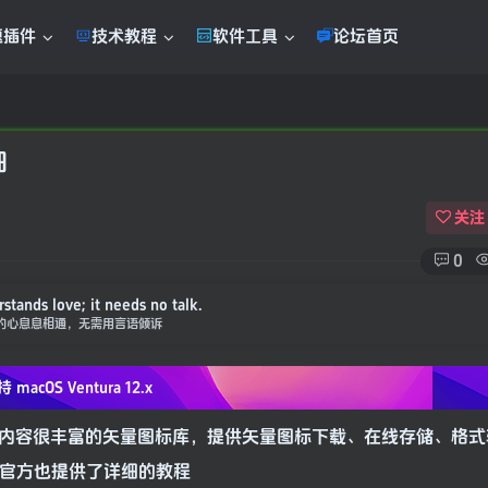
题插件
技术教程
软件工具
论坛首页
细
关注
0
stands love; it needs no talk.
的心息息相通，无需用言语倾诉
持 macOS
Ventura 12.x
且图标内容很丰富的矢量图标库，提供矢量图标下载、在线存储、格
，官方也提供了详细的教程