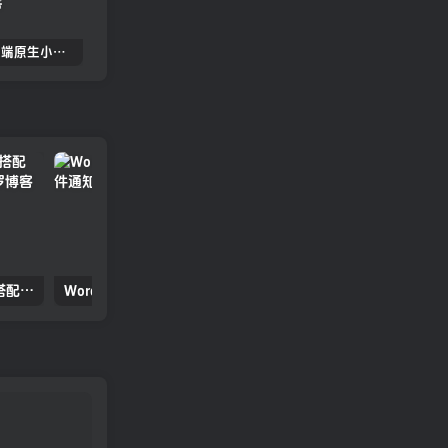
2022.05双端原生小龟影视反编译教程（源码更新）
苹果cmsV10MXone Pro自适应模板2.0版本（7.27亲测）
苹果CMSV10全站dplayer播放器增加记忆+P2P播放+弹幕+自动下一集功能
wordpress主题：Autumn搭配WPJAM让你网站访问加速
WordPress站点出现404错误时邮件通知管理员的方法