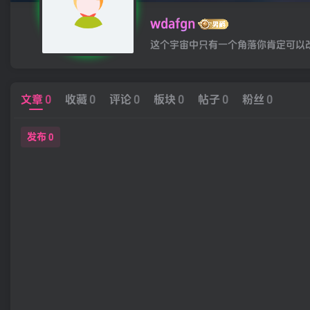
wdafgn
这个宇宙中只有一个角落你肯定可以
文章
0
收藏
0
评论
0
板块
0
帖子
0
粉丝
0
发布
0