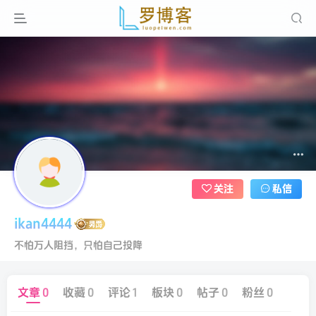
关注
私信
ikan4444
不怕万人阻挡，只怕自己投降
文章
0
收藏
0
评论
1
板块
0
帖子
0
粉丝
0