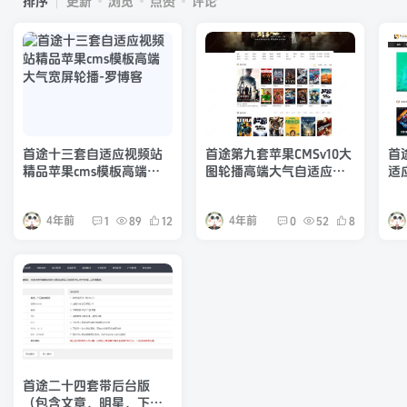
排序
更新
浏览
点赞
评论
首途十三套自适应视频站
首途第九套苹果CMSv10大
首
精品苹果cms模板高端大
图轮播高端大气自适应视
适
气宽屏轮播
频网站模板源码
cm
4年前
4年前
1
89
12
0
52
8
首途二十四套带后台版
（包含文章，明星，下