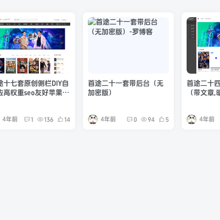
途十七套原创侧栏DIY自
首途二十一套带后台（无
首途二十
应高权重seo友好苹果
加密版）
（带文章,
s模板
4年前
4年前
4年前
1
136
14
0
94
5